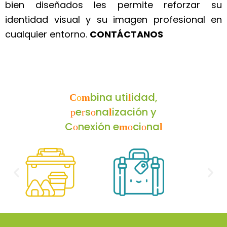
bien diseñados les permite reforzar su
identidad visual y su imagen profesional en
cualquier entorno.
CONTÁCTANOS
bina uti
idad,
C
o
m
l
e
s
na
ización y
p
r
o
l
C
nexión e
ci
na
o
m
o
o
l