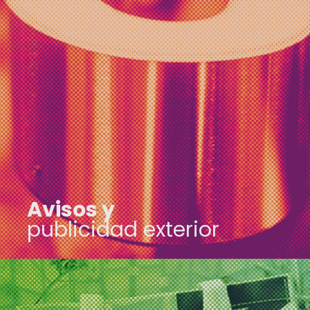
Avisos y publicidad exterior
Descubre nuestro amplio
portafolio de avisos y
señalizaciones elaborados
a tu medida.
Avisos y
publicidad exterior