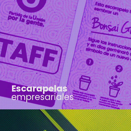
Escarapelas empresariales
Transforma cada evento en
una experiencia memorable
con escarapelas
personalizadas que
capturan la esencia de tu
marca.
Escarapelas
empresariales