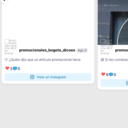
promocionales_bogota_dicoes
promoc
Ago 5
...
💡 ¿Quién dijo que un artículo promocional tiene
😅 Si les contár
...
3
0
9
0
View on Instagram