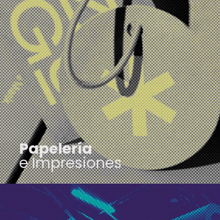
Papelería e impresión
Potencia tu marca con
nuestros servicios
impresión en pequeño y
gran formato.
Papelería
e Impresiones