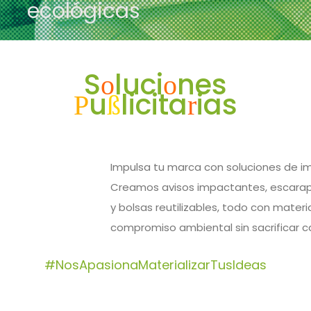
ecológicas
S
luci
nes
o
o
u
licita
ias
P
ß
r
Impulsa tu marca con soluciones de im
Creamos avisos impactantes, escarapel
y bolsas reutilizables, todo con materi
compromiso ambiental sin sacrificar cali
#NosApasionaMaterializarTusIdeas