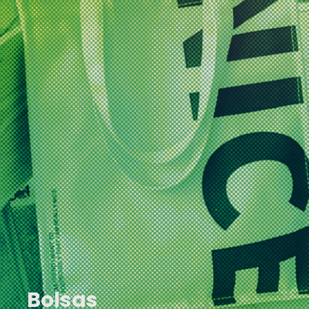
Bolsas ecológicas
Refleja la sostenibildad y
conserva el medio
ambiente, haciendo uso de
nuestro catálogo de bolsas
ecológicas.
Bolsas