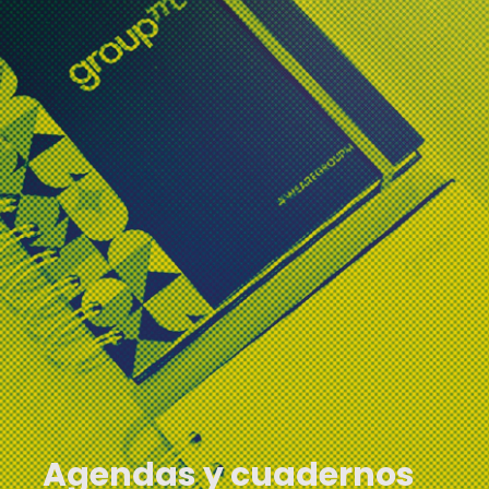
Agendas y cuadernos corporativos
Encuentra la mejor
opción en nuestras
múltiples gamas de
cuadernos y agendas
personalizadas.
Agendas y cuadernos