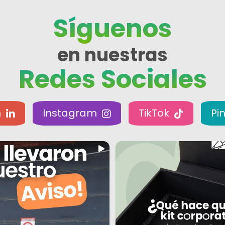
Síguenos
en nuestras
Redes Sociales
n
Instagram
TikTok
Pi
mos todas las cosas que nos
¿Alguna vez has guardado una caja solo
...
porque
3
0