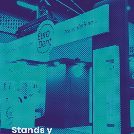
Stands y exhibiciones
Crea experiencias de marca
inolvidables, a través de
exhibiciones creativas e
innovadoras para tus ferias
y eventos.
Stands y