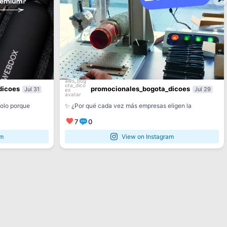
dicoes
promocionales_bogota_dicoes
Jul 31
Jul 29
...
...
olo porque
✨ ¿Por qué cada vez más empresas eligen la
7
0
am
View on Instagram