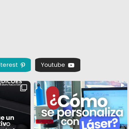
nterest
Youtube
✨ ¿Por qué cada vez más empresas eligen
...
la
7
0