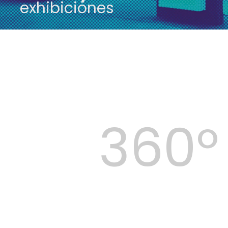
exhibiciones
360
º