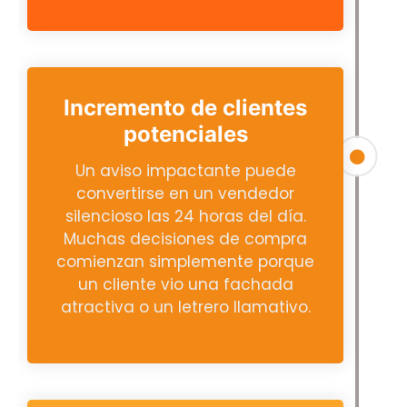
Incremento de clientes
potenciales
Un aviso impactante puede
convertirse en un vendedor
silencioso las 24 horas del día.
Muchas decisiones de compra
comienzan simplemente porque
un cliente vio una fachada
atractiva o un letrero llamativo.