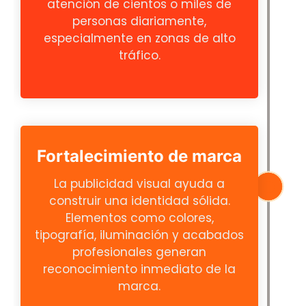
atención de cientos o miles de
personas diariamente,
especialmente en zonas de alto
tráfico.
Fortalecimiento de marca
La publicidad visual ayuda a
construir una identidad sólida.
Elementos como colores,
tipografía, iluminación y acabados
profesionales generan
reconocimiento inmediato de la
marca.