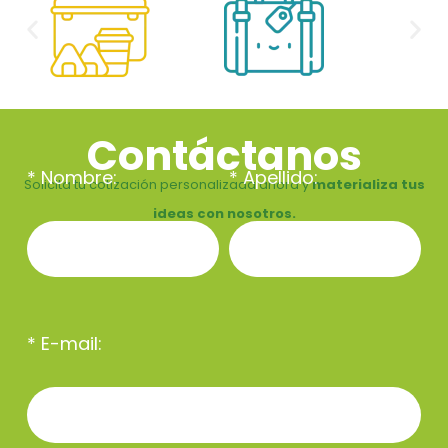
Contáctanos
* Nombre:
* Apellido:
Solicita tu cotización personalizada ahora y
materializa tus
ideas con nosotros.
* E-mail: