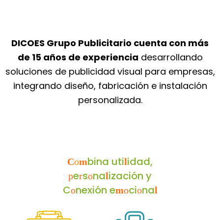
DICOES Grupo Publicitario cuenta con más
de 15 años de experiencia
desarrollando
soluciones de publicidad visual para empresas,
integrando diseño, fabricación e instalación
personalizada.
bina uti
idad,
C
o
m
l
e
s
na
ización y
p
r
o
l
C
nexión e
ci
na
o
m
o
o
l