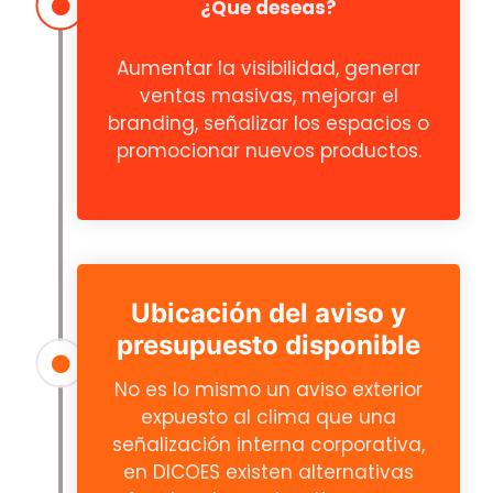
¿Que deseas?
Aumentar la visibilidad, generar
ventas masivas, mejorar el
branding, señalizar los espacios o
promocionar nuevos productos.
Ubicación del aviso y
presupuesto disponible
No es lo mismo un aviso exterior
expuesto al clima que una
señalización interna corporativa,
en DICOES existen alternativas