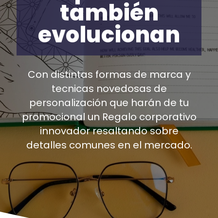
corprativos
también
Novedosos
evolucionan
Con el Mismo presupuesto
Con distintas formas de marca y
hacemos posible que tus Regalos
tecnicas novedosas de
corporativos sean creativos y
personalización que harán de tu
novedosos.
promocional un Regalo corporativo
Un Troquel, una marca DTF puede
innovador resaltando sobre
hacer la diferencia.
detalles comunes en el mercado.