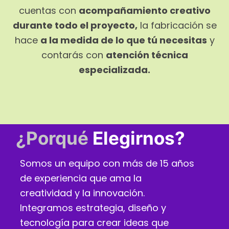
cuentas con
acompañamiento creativo
durante todo el proyecto,
la fabricación se
hace
a la medida de lo que tú necesitas
y
contarás con
atención técnica
especializada.
¿Porqué
Elegirnos?
Somos un equipo con más de 15 años
de experiencia que ama la
creatividad y la innovación.
Integramos estrategia, diseño y
tecnología para crear ideas que