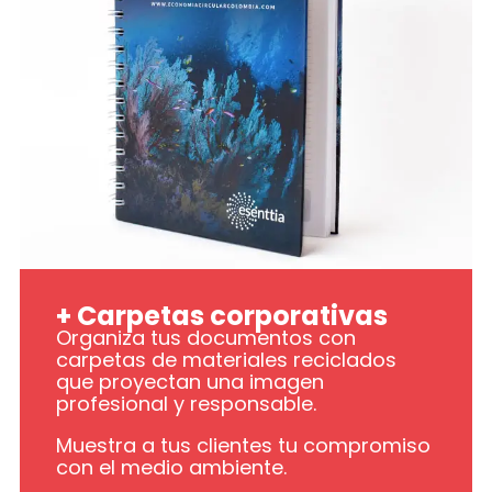
+ Carpetas corporativas
Organiza tus documentos con
carpetas de materiales reciclados
que proyectan una imagen
profesional y responsable.
Muestra a tus clientes tu compromiso
con el medio ambiente.