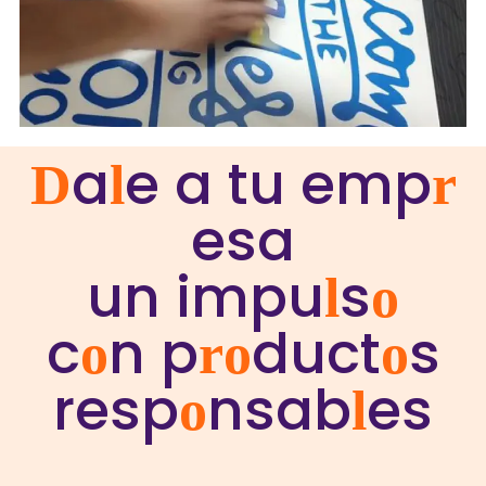
a
e a tu emp
D
l
r
esa
un impu
s
l
o
c
n p
duct
s
o
r
o
o
resp
nsab
es
o
l