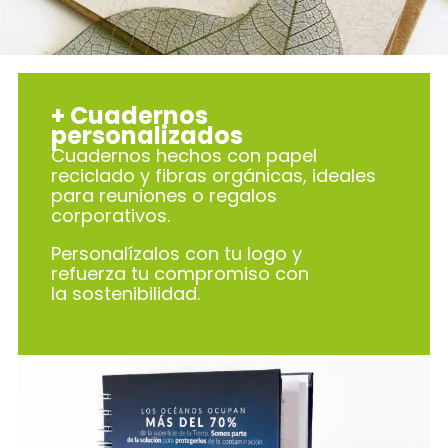
+ Cuadernos
personalizados
Cuadernos hechos con papel
reciclado y fibras orgánicas, ideales
para reuniones o regalos
corporativos.
Personalízalos con tu logo y
refuerza tu compromiso con
la sostenibilidad.