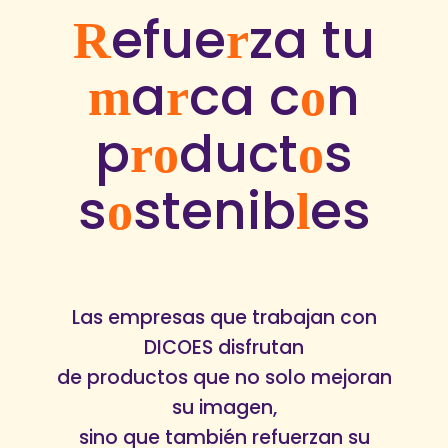
efue
za tu
R
r
a
ca c
n
m
r
o
p
duct
s
r
o
o
s
stenib
es
o
l
Las empresas que trabajan con
DICOES disfrutan
de productos que no solo mejoran
su imagen,
sino que también refuerzan su