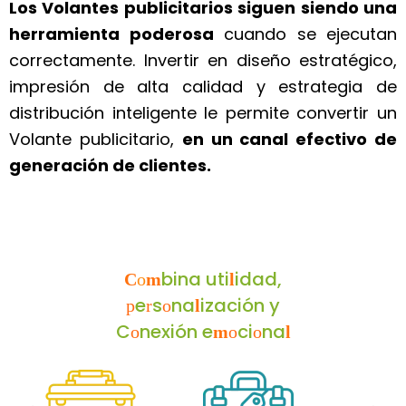
Los Volantes publicitarios siguen siendo una
herramienta poderosa
cuando se ejecutan
correctamente. Invertir en diseño estratégico,
impresión de alta calidad y estrategia de
distribución inteligente le permite convertir un
Volante publicitario,
en un canal efectivo de
generación de clientes.
bina uti
idad,
C
o
m
l
e
s
na
ización y
p
r
o
l
C
nexión e
ci
na
o
m
o
o
l